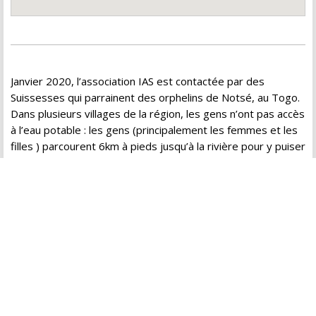
Janvier 2020, l’association IAS est contactée par des
Suissesses qui parrainent des orphelins de Notsé, au Togo.
Dans plusieurs villages de la région, les gens n’ont pas accès
à l’eau potable : les gens (principalement les femmes et les
filles ) parcourent 6km à pieds jusqu’à la rivière pour y puiser
de l’eau qui est pourtant non potable et même sale. Nous
recevons des photos confirmant ces conditions déplorables.
Les filles ne peuvent pas suivre une scolarité continue à
cause de cette corvée.